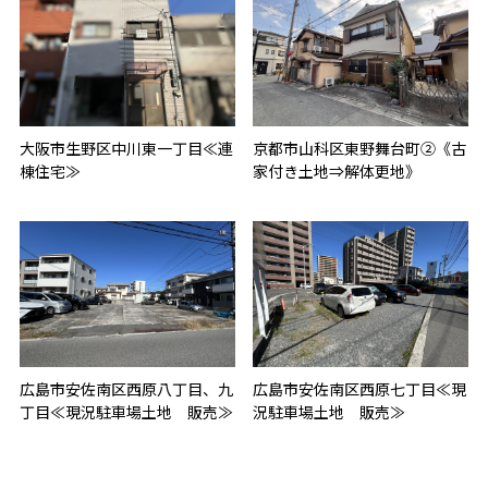
大阪市生野区中川東一丁目≪連
京都市山科区東野舞台町②《古
棟住宅≫
家付き土地⇒解体更地》
広島市安佐南区西原八丁目、九
広島市安佐南区西原七丁目≪現
丁目≪現況駐車場土地 販売≫
況駐車場土地 販売≫