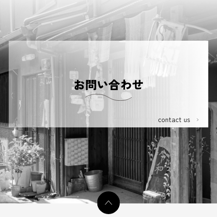
2026.02.01
中古戸建
寝屋川市寿町
2026.01.20
土地
堺市東区大美野
2026.01.18
区分マンション
パデシオン石田駅前
2026.01.17
建付地
大阪市淀川区木川東四丁目
お問い合わせ
2026.01.05
土地
大阪市生野区勝山南二丁目
2025.12.23
建付地
大阪市東成区中本五丁目
contact us
2025.12.22
中古戸建
豊中市庄本町一丁目
2025.12.15
中古戸建
松原市西大塚二丁目
2025.12.11
中古戸建
京都市伏見区久我御旅町
2025.12.9
土地
京都市山科区大宅五反畑町
2025.12.5
中古戸建
大阪市生野区中川東一丁目