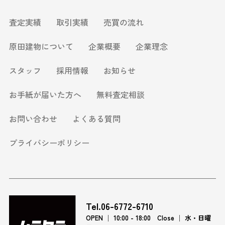
2025.11.28
建付地
大阪市西成区天神ノ森二丁目
査定実績
取引実績
売買の流れ
2025.11.21
建付地
大阪市阿倍野区阪南町三丁目
原田建物について
企業概要
企業理念
2025.11.11
中古戸建
神戸市灘区赤松町三丁目
2025.11.6
中古戸建
奈良県大和高田市今里町
スタッフ
採用情報
お知らせ
2025.10.24
建付地
大阪市阿倍野区相生通二丁目
お手紙が届いた方へ
無料査定相談
2025.10.21
建付地
大阪市阿倍野区橋本町
お問い合わせ
よくある質問
2025.10.18
中古戸建
京都市山科区西野櫃川町
プライバシーポリシー
2025.10.4
中古戸建
大阪市住之江区粉浜二丁目
2025.9.27
中古戸建
大阪市阿倍野区晴明通
2025.9.11
中古戸建
西宮市上田東町
2025.9.10
中古戸建
大阪市東住吉区山坂二丁目
Tel.06-6772-6710
OPEN │ 10:00 - 18:00 Close │ 水・日曜
2025.9.5
中古戸建
富田林市金剛伏山台