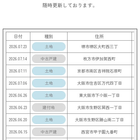
随時更新しております。
日付
種別
住所
2026.07.23
土地
堺市堺区大町西三丁
2026.07.14
中古戸建
枚方市伊加賀西町
2026.07.11
土地
京都市南区吉祥院石原町
2026.07.06
土地
大阪市住吉区万代四丁目
2026.06.26
土地
東大阪市下小阪一丁目
2026.06.23
建付地
大阪市生野区巽西一丁目
4
2026.06.20
土地
大阪市生野区勝山南二丁目
2026.06.15
中古戸建
西宮市甲子園九番町