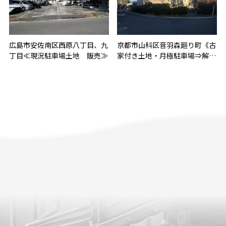
広島市安佐南区西原八丁目、九
京都市山科区音羽森廻り町《古
丁目≪現況駐車場土地 販売≫
家付き土地・月極駐車場⇒解体
更地》