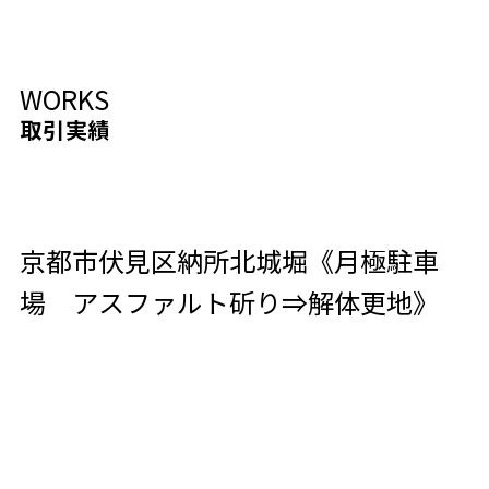
WORKS
取引実績
京都市伏見区納所北城堀《月極駐車
場 アスファルト斫り⇒解体更地》