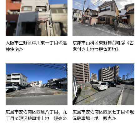
大阪市生野区中川東一丁目≪連
京都市山科区東野舞台町②《古
棟住宅≫
家付き土地⇒解体更地》
広島市安佐南区西原八丁目、九
広島市安佐南区西原七丁目≪現
丁目≪現況駐車場土地 販売≫
況駐車場土地 販売≫