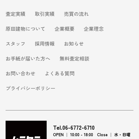
2025.11.28
建付地
大阪市西成区天神ノ森二丁目
査定実績
取引実績
売買の流れ
2025.11.21
建付地
大阪市阿倍野区阪南町三丁目
原田建物について
企業概要
企業理念
2025.11.11
中古戸建
神戸市灘区赤松町三丁目
2025.11.6
中古戸建
奈良県大和高田市今里町
スタッフ
採用情報
お知らせ
2025.10.24
建付地
大阪市阿倍野区相生通二丁目
お手紙が届いた方へ
無料査定相談
2025.10.21
建付地
大阪市阿倍野区橋本町
お問い合わせ
よくある質問
2025.10.18
中古戸建
京都市山科区西野櫃川町
プライバシーポリシー
2025.10.4
中古戸建
大阪市住之江区粉浜二丁目
2025.9.27
中古戸建
大阪市阿倍野区晴明通
2025.9.11
中古戸建
西宮市上田東町
2025.9.10
中古戸建
大阪市東住吉区山坂二丁目
Tel.06-6772-6710
OPEN │ 10:00 - 18:00 Close │ 水・日曜
2025.9.5
中古戸建
富田林市金剛伏山台