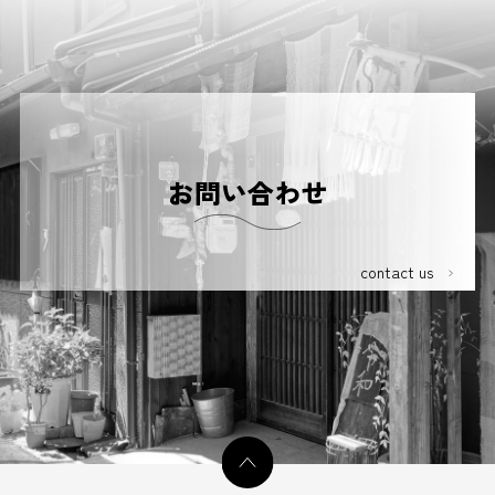
2026.02.01
中古戸建
寝屋川市寿町
2026.01.20
土地
堺市東区大美野
2026.01.18
区分マンション
パデシオン石田駅前
2026.01.17
建付地
大阪市淀川区木川東四丁目
お問い合わせ
2026.01.05
土地
大阪市生野区勝山南二丁目
2025.12.23
建付地
大阪市東成区中本五丁目
contact us
2025.12.22
中古戸建
豊中市庄本町一丁目
2025.12.15
中古戸建
松原市西大塚二丁目
2025.12.11
中古戸建
京都市伏見区久我御旅町
2025.12.9
土地
京都市山科区大宅五反畑町
2025.12.5
中古戸建
大阪市生野区中川東一丁目