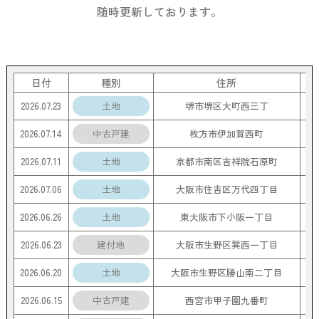
随時更新しております。
日付
種別
住所
2026.07.23
土地
堺市堺区大町西三丁
2026.07.14
中古戸建
枚方市伊加賀西町
2026.07.11
土地
京都市南区吉祥院石原町
2026.07.06
土地
大阪市住吉区万代四丁目
2026.06.26
土地
東大阪市下小阪一丁目
2026.06.23
建付地
大阪市生野区巽西一丁目
4
2026.06.20
土地
大阪市生野区勝山南二丁目
2026.06.15
中古戸建
西宮市甲子園九番町