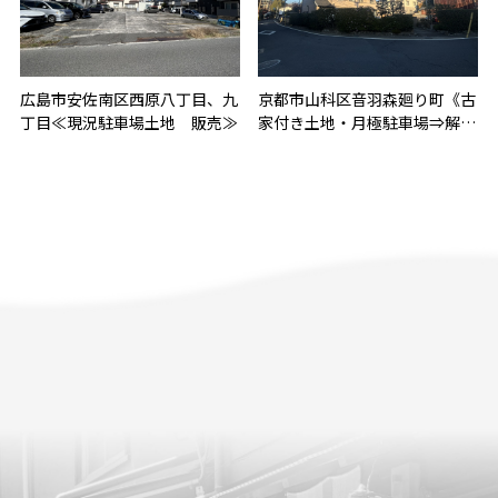
広島市安佐南区西原八丁目、九
京都市山科区音羽森廻り町《古
丁目≪現況駐車場土地 販売≫
家付き土地・月極駐車場⇒解体
更地》